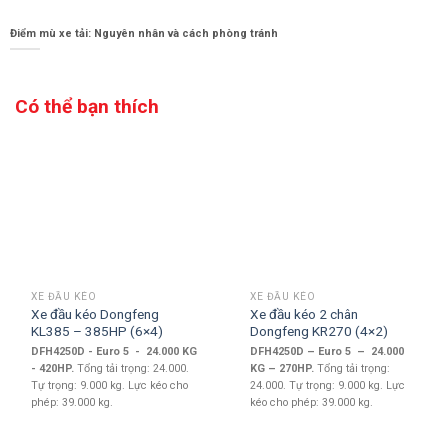
Điểm mù xe tải: Nguyên nhân và cách phòng tránh
Có thể bạn thích
XE ĐẦU KÉO
XE ĐẦU KÉO
Xe đầu kéo Dongfeng
Xe đầu kéo 2 chân
KL385 – 385HP (6×4)
Dongfeng KR270 (4×2)
DFH4250D - Euro 5 - 24.000 KG
DFH4250D – Euro 5 – 24.000
- 420HP.
Tổng tải trọng: 24.000.
KG – 270HP.
Tổng tải trọng:
Tự trọng: 9.000 kg. Lực kéo cho
24.000. Tự trọng: 9.000 kg. Lực
phép: 39.000 kg.
kéo cho phép: 39.000 kg.