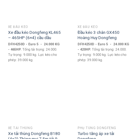
XE ĐẦU KÉO
XE ĐẦU KÉO
Xe đầu kéo Dongfeng KL465
Đầu kéo 3 chân GX450
– 465HP (6×4) cầu dầu
Hoàng Huy Dongfeng
DFH4250D - Euro 5 - 24.000 KG
DFH4250D - Euro 5 - 24.000 KG
- 465HP.
Tổng tải trọng: 24.000.
- 420HP.
Tổng tải trọng: 24.000.
Tự trọng: 9.000 kg. Lực kéo cho
Tự trọng: 9.000 kg. Lực kéo cho
phép: 39.000 kg.
phép: 39.000 kg.
XE TẢI THÙNG
PHỤ TÙNG DONGFENG
Xe tải thùng Dongfeng B180
Turbo tăng áp xe tải
(4×2) Thùng mui 7.5m tải 9
Dongfeng