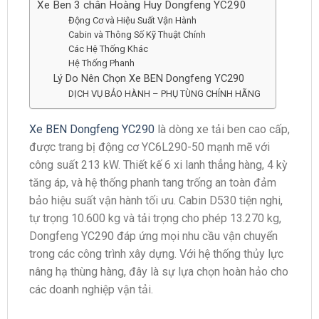
Xe Ben 3 chân Hoàng Huy Dongfeng YC290
Động Cơ và Hiệu Suất Vận Hành
Cabin và Thông Số Kỹ Thuật Chính
Các Hệ Thống Khác
Hệ Thống Phanh
Lý Do Nên Chọn Xe BEN Dongfeng YC290
DỊCH VỤ BẢO HÀNH – PHỤ TÙNG CHÍNH HÃNG
Xe BEN Dongfeng YC290
là dòng xe tải ben cao cấp,
được trang bị động cơ YC6L290-50 mạnh mẽ với
công suất 213 kW. Thiết kế 6 xi lanh thẳng hàng, 4 kỳ
tăng áp, và hệ thống phanh tang trống an toàn đảm
bảo hiệu suất vận hành tối ưu. Cabin D530 tiện nghi,
tự trọng 10.600 kg và tải trọng cho phép 13.270 kg,
Dongfeng YC290 đáp ứng mọi nhu cầu vận chuyển
trong các công trình xây dựng. Với hệ thống thủy lực
nâng hạ thùng hàng, đây là sự lựa chọn hoàn hảo cho
các doanh nghiệp vận tải.