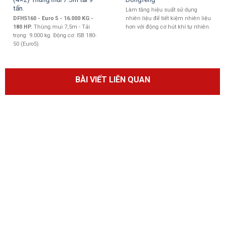
tấn.
Làm tăng hiệu suất sử dụng
DFH5160 - Euro 5 -
16.000 KG -
nhiên liệu để tiết kiệm nhiên liệu
180 HP.
Thùng mui 7,5m - Tải
hơn với động cơ hút khí tự nhiên.
trọng: 9.000 kg. Động cơ: ISB 180-
50 (Euro5)
BÀI VIẾT LIÊN QUAN