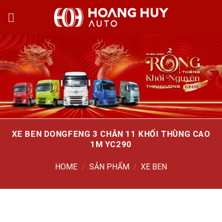
Skip
to
content
XE BEN DONGFENG 3 CHÂN 11 KHỐI THÙNG CAO
1M YC290
HOME
/
SẢN PHẨM
/
XE BEN