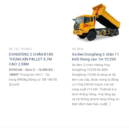
XE TẢI THÙNG
XE BEN
DONGFENG 2 CHÂN B180
Xe Ben Dongfeng 3 chân 11
THÙNG KÍN PALLET 9,7M
khối thùng cao 1m YC290
CAO 2,58M
Xe Ben 3 chân Hoàng Huy
DFH5160 - Euro 5 - 16.000 KG -
Dongfeng YC290 Xe BEN
180HP
Thùng kín 9m7 - Tải
Dongfeng YC290 là dòng xe tải
trọng 8950kg Động cơ: ISB 180-50
ben cao cấp, được trang bị động
(Euro5)
cơ YC6L290-50 mạnh mẽ với
công suất 213 kW. Thiết kế 6 xi
lanh thẳng hàng, 4 kỳ tăng áp,
và hệ thống phanh tang trống an
toàn đảm bảo hiệu suất[...]