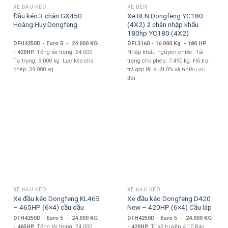
XE ĐẦU KÉO
XE BEN
Đầu kéo 3 chân GX450
Xe BEN Dongfeng YC180
Hoàng Huy Dongfeng
(4X2) 2 chân nhập khẩu
180hp YC180 (4X2)
DFH4250D - Euro 5 - 24.000 KG
DFL3160 - 16.000 Kg - 180 HP.
- 420HP.
Tổng tải trọng: 24.000.
Nhập khẩu nguyên chiếc. Tải
Tự trọng: 9.000 kg. Lực kéo cho
trọng cho phép: 7.490 kg. Hỗ trợ
phép: 39.000 kg.
trả góp lãi suất 0% và nhiều ưu
đãi.
XE ĐẦU KÉO
XE ĐẦU KÉO
Xe đầu kéo Dongfeng KL465
Xe đầu kéo Dongfeng D420
– 465HP (6×4) cầu dầu
New – 420HP (6×4) Cầu láp
DFH4250D - Euro 5 - 24.000 KG
DFH4250D - Euro 5 - 24.000 KG
- 465HP.
Tổng tải trọng: 24.000.
- 420HP.
Tỉ số truyền 4.10 Bảo