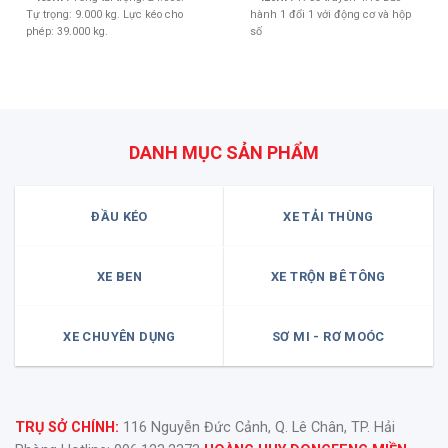
Tự trọng: 9.000 kg. Lực kéo cho
hành 1 đổi 1 với động cơ và hộp
phép: 39.000 kg.
số
DANH MỤC SẢN PHẨM
ĐẦU KÉO
XE TẢI THÙNG
XE BEN
XE TRỘN BÊ TÔNG
XE CHUYÊN DỤNG
SƠ MI - RƠ MOÓC
TRỤ SỞ CHÍNH:
116 Nguyễn Đức Cảnh, Q. Lê Chân, TP. Hải