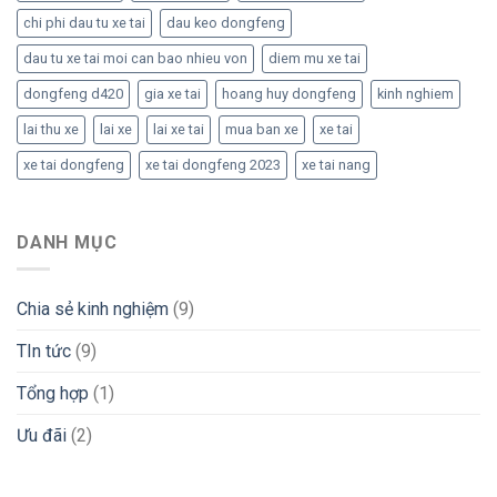
chi phi dau tu xe tai
dau keo dongfeng
dau tu xe tai moi can bao nhieu von
diem mu xe tai
dongfeng d420
gia xe tai
hoang huy dongfeng
kinh nghiem
lai thu xe
lai xe
lai xe tai
mua ban xe
xe tai
xe tai dongfeng
xe tai dongfeng 2023
xe tai nang
DANH MỤC
Chia sẻ kinh nghiệm
(9)
TIn tức
(9)
Tổng hợp
(1)
Ưu đãi
(2)