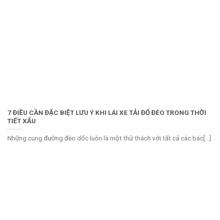
7 ĐIỀU CẦN ĐẶC BIỆT LƯU Ý KHI LÁI XE TẢI ĐỔ ĐÈO TRONG THỜI
TIẾT XẤU
Những cung đường đèo dốc luôn là một thử thách với tất cả các bác[...]