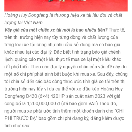
Hoàng Huy Dongfeng là thương hiệu xe tải lâu đời và chất
lượng tại Việt Nam
Vậy giá của một chiếc xe tải mới là bao nhiêu tiền?
Thực tế,
trên thị trường hiện nay tùy từng dòng và chất lượng của
từng loại xe tải cũng như nhu cầu sử dụng mà có báo giá
khác nhau tại các đại lý. Đặc biệt tình trạng báo giá chênh
lệch, quảng cáo một kiểu thực tế mua xe lại một kiểu khác
rất phổ biến. Theo các đại lý nguyên nhân của vấn đề này do
một số chi phí phát sinh bắt buộc khi mua xe. Sau đây, chúng
tôi chia sẻ đến các bác công thức ước tính giá xe tải trên thị
trường hiện nay lấy ví dụ cụ thể với xe đầu kéo Hoàng Huy
Dongfeng D420 (6×4) 420HP sản xuất năm 2023 với giá
công bố là 1,200,000,000 đ (đã bao gồm VAT) Theo đó,
người mua xe phải ước tính thêm một khoản dành cho “CHI
PHÍ TRƯỚC BẠ” bao gồm chi phí đăng ký, đăng kiểm được
tính như sau: