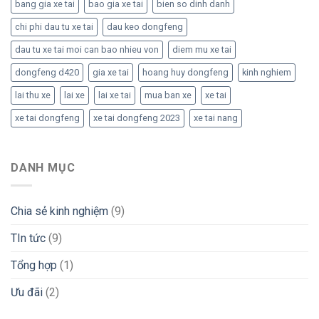
bang gia xe tai
bao gia xe tai
bien so dinh danh
chi phi dau tu xe tai
dau keo dongfeng
dau tu xe tai moi can bao nhieu von
diem mu xe tai
dongfeng d420
gia xe tai
hoang huy dongfeng
kinh nghiem
lai thu xe
lai xe
lai xe tai
mua ban xe
xe tai
xe tai dongfeng
xe tai dongfeng 2023
xe tai nang
DANH MỤC
Chia sẻ kinh nghiệm
(9)
TIn tức
(9)
Tổng hợp
(1)
Ưu đãi
(2)