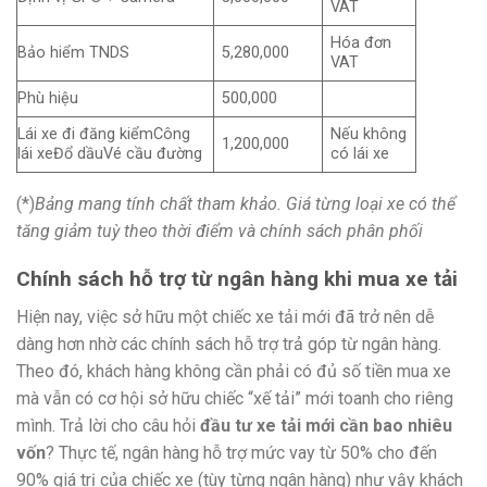
VAT
Hóa đơn
Bảo hiểm TNDS
5,280,000
VAT
Phù hiệu
500,000
Lái xe đi đăng kiểmCông
Nếu không
1,200,000
lái xeĐổ dầuVé cầu đường
có lái xe
(*)
Bảng mang tính chất tham khảo. Giá từng loại xe có thể
tăng giảm tuỳ theo thời điểm và chính sách phân phối
Chính sách hỗ trợ từ ngân hàng khi mua xe tải
Hiện nay, việc sở hữu một chiếc xe tải mới đã trở nên dễ
dàng hơn nhờ các chính sách hỗ trợ trả góp từ ngân hàng.
Theo đó, khách hàng không cần phải có đủ số tiền mua xe
mà vẫn có cơ hội sở hữu chiếc “xế tải” mới toanh cho riêng
mình. Trả lời cho câu hỏi
đầu tư xe tải mới cần bao nhiêu
vốn
? Thực tế, ngân hàng hỗ trợ mức vay từ 50% cho đến
90% giá trị của chiếc xe (tùy từng ngân hàng) như vậy khách