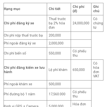
Chi phí
Ghi
Hạng mục
Chi tiết
(đ)
chú
Thuế trước
Có
Chi phí đăng ký xe
bạ 2% hóa
24,000,000
chứng
đơn
từ
Chi phí nộp thuế trước bạ
200,000
Phí ngoài đăng ký xe
2,000,000
Có phiếu
Chi phí biển số
550,000
thu
Có
Chi phí đăng kiểm xe lưu
hóa
Lệ phí khám
650,000
hành
đơn
VAT
Phí ngoài khám xe
500,000
Có phiếu
Phí đường bộ 1 năm
17,560.000
thu
Hóa đơn
Định vị GPS + Camera
5,000,000